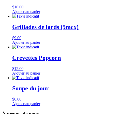
$
16.00
Ajouter au panier
Grillades de lards (5mcx)
$
9.00
Ajouter au panier
Crevettes Popcorn
$
12.00
Ajouter au panier
Soupe du jour
$
6.00
Ajouter au panier
À propos de nous