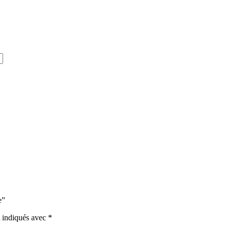
e”
t indiqués avec
*