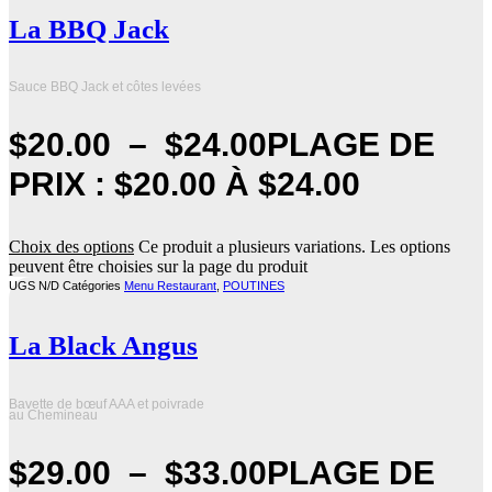
La BBQ Jack
Sauce BBQ Jack et côtes levées
$
20.00
–
$
24.00
PLAGE DE
PRIX : $20.00 À $24.00
Choix des options
Ce produit a plusieurs variations. Les options
peuvent être choisies sur la page du produit
UGS
N/D
Catégories
Menu Restaurant
,
POUTINES
La Black Angus
Bavette de bœuf AAA et poivrade
au Chemineau
$
29.00
–
$
33.00
PLAGE DE