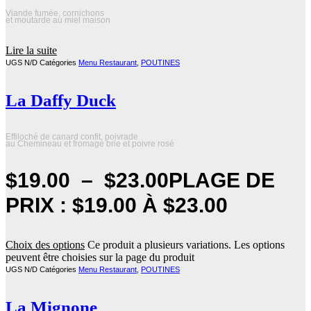
Viande fumée, cornichons
et moutarde au miel maison
Lire la suite
UGS
N/D
Catégories
Menu Restaurant
,
POUTINES
La Daffy Duck
Effiloché de canard confit, poivrade
au Chemineau et fromage brie et poivre rosé
$
19.00
–
$
23.00
PLAGE DE
PRIX : $19.00 À $23.00
Choix des options
Ce produit a plusieurs variations. Les options
peuvent être choisies sur la page du produit
UGS
N/D
Catégories
Menu Restaurant
,
POUTINES
La Mignone