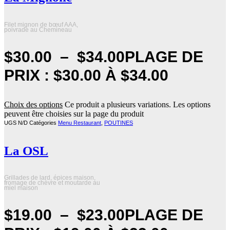
Filet mignon de bœuf AAA,
poivrade au Chemineau
$
30.00
–
$
34.00
PLAGE DE
PRIX : $30.00 À $34.00
Choix des options
Ce produit a plusieurs variations. Les options
peuvent être choisies sur la page du produit
UGS
N/D
Catégories
Menu Restaurant
,
POUTINES
La OSL
Grillades de lard, épices maison,
fromage de chèvre et moutarde au
miel maison
$
19.00
–
$
23.00
PLAGE DE